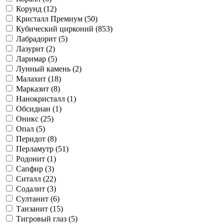
Корунд (
12
)
Кристалл Премиум (
50
)
Кубический цирконий (
853
)
Лабрадорит (
5
)
Лазурит (
2
)
Ларимар (
5
)
Лунный камень (
2
)
Малахит (
18
)
Марказит (
8
)
Нанокристалл (
1
)
Обсидиан (
1
)
Оникс (
25
)
Опал (
5
)
Перидот (
8
)
Перламутр (
51
)
Родонит (
1
)
Сапфир (
3
)
Ситалл (
22
)
Содалит (
3
)
Султанит (
6
)
Танзанит (
15
)
Тигровый глаз (
5
)