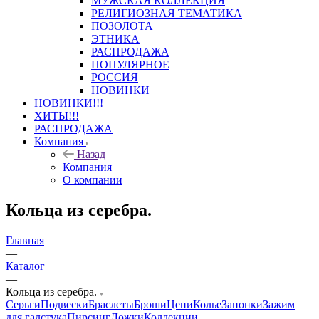
МУЖСКАЯ КОЛЛЕКЦИЯ
РЕЛИГИОЗНАЯ ТЕМАТИКА
ПОЗОЛОТА
ЭТНИКА
РАСПРОДАЖА
ПОПУЛЯРНОЕ
РОССИЯ
НОВИНКИ
НОВИНКИ!!!
ХИТЫ!!!
РАСПРОДАЖА
Компания
Назад
Компания
О компании
Кольца из серебра.
Главная
—
Каталог
—
Кольца из серебра.
Серьги
Подвески
Браслеты
Броши
Цепи
Колье
Запонки
Зажим
для галстука
Пирсинг
Ложки
Коллекции