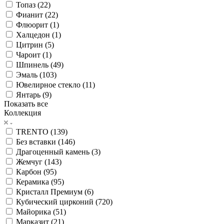
Топаз (
22
)
Фианит (
22
)
Флюорит (
1
)
Халцедон (
1
)
Цитрин (
5
)
Чароит (
1
)
Шпинель (
49
)
Эмаль (
103
)
Ювелирное стекло (
11
)
Янтарь (
9
)
Показать все
Коллекция
TRENTO (
139
)
Без вставки (
146
)
Драгоценный камень (
3
)
Жемчуг (
143
)
Карбон (
95
)
Керамика (
95
)
Кристалл Премиум (
6
)
Кубический цирконий (
720
)
Майорика (
51
)
Марказит (
21
)