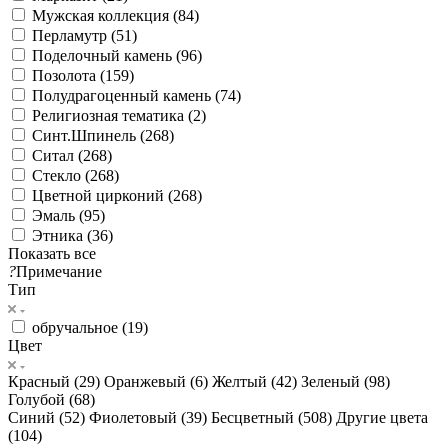
Мужская коллекция (
84
)
Перламутр (
51
)
Поделочный камень (
96
)
Позолота (
159
)
Полудрагоценный камень (
74
)
Религиозная тематика (
2
)
Синт.Шпинель (
268
)
Ситал (
268
)
Стекло (
268
)
Цветной цирконий (
268
)
Эмаль (
95
)
Этника (
36
)
Показать все
?
Примечание
Тип
обручальное (
19
)
Цвет
Красный (
29
)
Оранжевый (
6
)
Желтый (
42
)
Зеленый (
98
)
Голубой (
68
)
Синий (
52
)
Фиолетовый (
39
)
Бесцветный (
508
)
Другие цвета
(
104
)