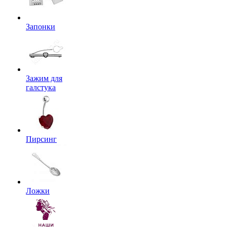
Запонки
Зажим для
галстука
Пирсинг
Ложки