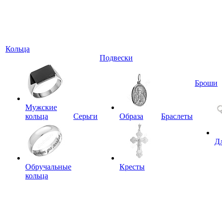
Кольца
Подвески
Броши
Мужские
кольца
Серьги
Образа
Браслеты
Д
Обручальные
Кресты
кольца