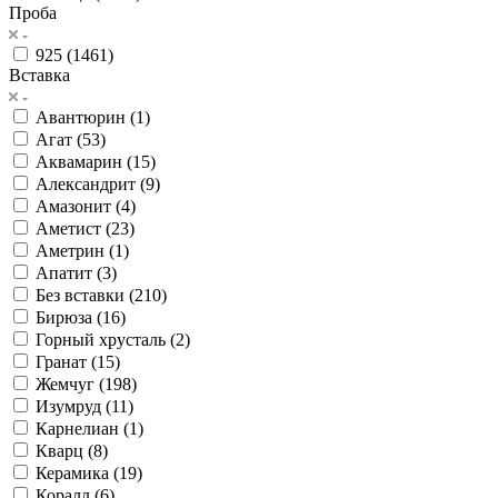
Проба
925 (
1461
)
Вставка
Авантюрин (
1
)
Агат (
53
)
Аквамарин (
15
)
Александрит (
9
)
Амазонит (
4
)
Аметист (
23
)
Аметрин (
1
)
Апатит (
3
)
Без вставки (
210
)
Бирюза (
16
)
Горный хрусталь (
2
)
Гранат (
15
)
Жемчуг (
198
)
Изумруд (
11
)
Карнелиан (
1
)
Кварц (
8
)
Керамика (
19
)
Коралл (
6
)