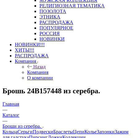
МУЖСКАЯ КОЛЛЕКЦИЯ
РЕЛИГИОЗНАЯ ТЕМАТИКА
ПОЗОЛОТА
ЭТНИКА
РАСПРОДАЖА
ПОПУЛЯРНОЕ
РОССИЯ
НОВИНКИ
НОВИНКИ!!!
ХИТЫ!!!
РАСПРОДАЖА
Компания
Назад
Компания
О компании
Брошь 24В157448 из серебра.
Главная
—
Каталог
—
Броши из серебра.
Кольца
Серьги
Подвески
Браслеты
Цепи
Колье
Запонки
Зажим
для галстука
Пирсинг
Ложки
Коллекции