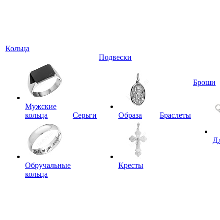
Кольца
Подвески
Броши
Мужские
кольца
Серьги
Образа
Браслеты
Д
Обручальные
Кресты
кольца