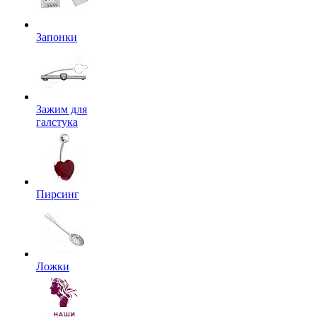
Запонки
Зажим для
галстука
Пирсинг
Ложки