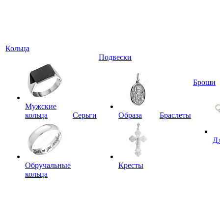
Кольца
Подвески
Броши
Мужские
кольца
Серьги
Образа
Браслеты
Д
Обручальные
Кресты
кольца