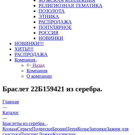
МУЖСКАЯ КОЛЛЕКЦИЯ
РЕЛИГИОЗНАЯ ТЕМАТИКА
ПОЗОЛОТА
ЭТНИКА
РАСПРОДАЖА
ПОПУЛЯРНОЕ
РОССИЯ
НОВИНКИ
НОВИНКИ!!!
ХИТЫ!!!
РАСПРОДАЖА
Компания
Назад
Компания
О компании
Браслет 22Б159421 из серебра.
Главная
—
Каталог
—
Браслеты из серебра.
Кольца
Серьги
Подвески
Броши
Цепи
Колье
Запонки
Зажим для
галстука
Пирсинг
Ложки
Коллекции