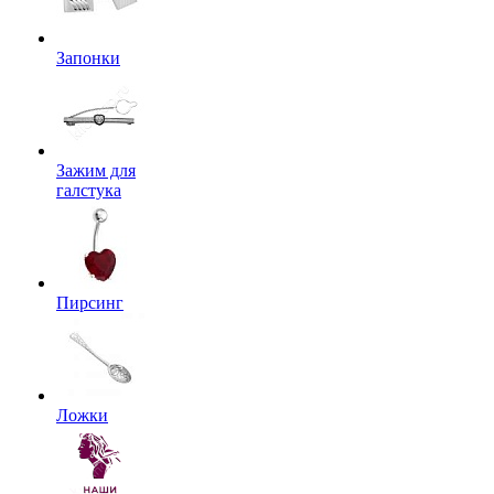
Запонки
Зажим для
галстука
Пирсинг
Ложки