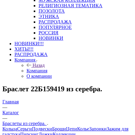
МУЖСКАЯ КОЛЛЕКЦИЯ
РЕЛИГИОЗНАЯ ТЕМАТИКА
ПОЗОЛОТА
ЭТНИКА
РАСПРОДАЖА
ПОПУЛЯРНОЕ
РОССИЯ
НОВИНКИ
НОВИНКИ!!!
ХИТЫ!!!
РАСПРОДАЖА
Компания
Назад
Компания
О компании
Браслет 22Б159419 из серебра.
Главная
—
Каталог
—
Браслеты из серебра.
Кольца
Серьги
Подвески
Броши
Цепи
Колье
Запонки
Зажим для
галстука
Пирсинг
Ложки
Коллекции