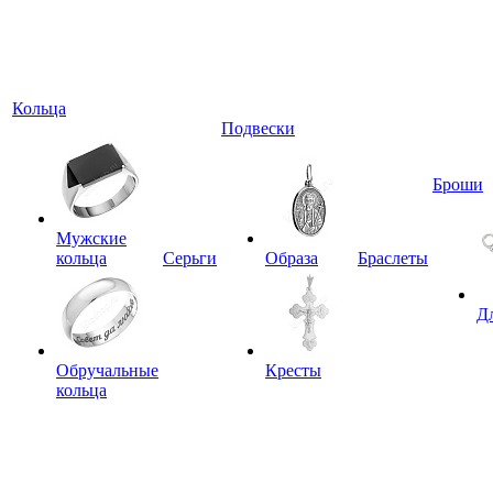
Кольца
Подвески
Броши
Мужские
кольца
Серьги
Образа
Браслеты
Д
Обручальные
Кресты
кольца