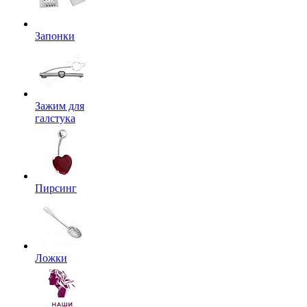
Запонки
Зажим для
галстука
Пирсинг
Ложки